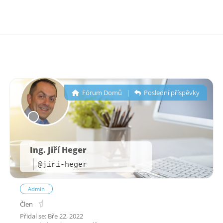
Přeskočit
na
Mai
obsah
Men
Fórum Domů
|
Poslední příspěvky
Ing. Jiří Heger
@jiri-heger
Admin
Člen
Přidal se: Bře 22, 2022