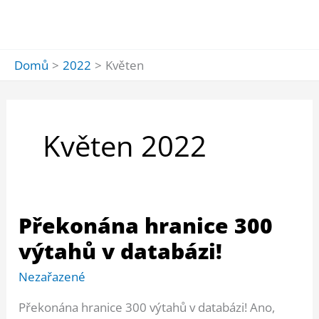
Přeskočit
na
Mai
obsah
Domů
2022
Květen
Men
Květen 2022
Překonána hranice 300
výtahů v databázi!
Nezařazené
Překonána hranice 300 výtahů v databázi! Ano,