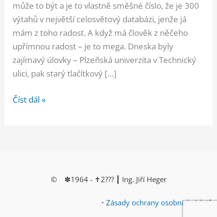
může to být a je to vlastně směšné číslo, že je 300
výtahů v největší celosvětový databázi, jenže já
mám z toho radost. A když má člověk z něčeho
upřímnou radost – je to mega. Dneska byly
zajímavý úlovky – Plzeňská univerzita v Technický
ulici, pak starý tlačítkový […]
Překonána
Číst dál »
hranice
300
výtahů
v
databázi!
© ✽1964 - ✝︎2??? ┃ Ing. Jiří Heger
•
Zásady ochrany osobních údajů
•