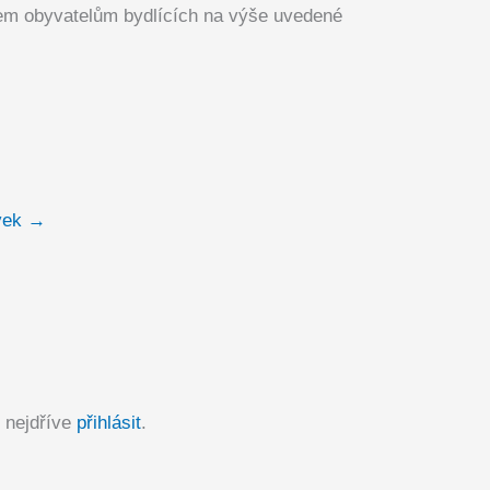
em obyvatelům bydlících na výše uvedené
vek
→
 nejdříve
přihlásit
.