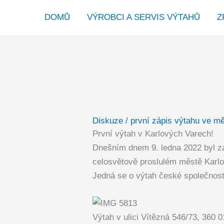
Přeskočit
DOMŮ
VÝROBCI A SERVIS VÝTAHŮ
Z
na
obsah
Diskuze
/
první zápis výtahu ve mě
První výtah v Karlových Varech!
Dnešním dnem 9. ledna 2022 byl za
celosvětově proslulém městě Karlo
Jedná se o výtah české společno
Výtah v ulici Vítězná 546/73, 360 