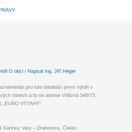
PRÁVY
stě či obci
/ Napsal
Ing. Jiří Heger
znamenán pro tuto databázi první výtah v
vých Varech a to na adrese Vítězná 546/73.
sti „EURO VÝTAHY“.
01 Karlovy Vary – Drahovice, Česko